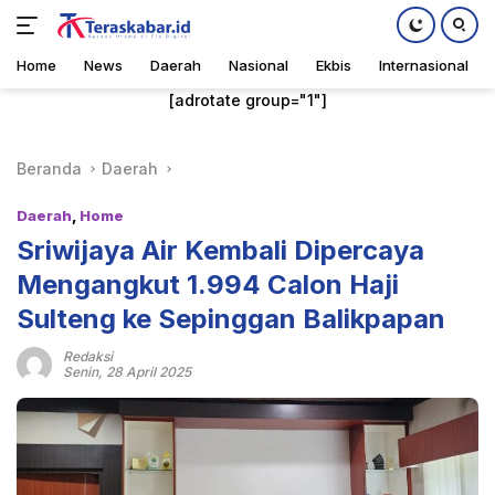
Home
News
Daerah
Nasional
Ekbis
Internasional
Langsung
[adrotate group="1"]
ke
konten
Beranda
Daerah
Daerah
,
Home
Sriwijaya Air Kembali Dipercaya
Mengangkut 1.994 Calon Haji
Sulteng ke Sepinggan Balikpapan
Redaksi
Senin, 28 April 2025