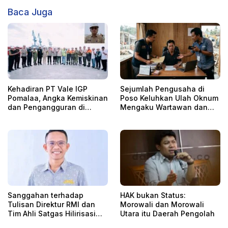
Baca Juga
Kehadiran PT Vale IGP
Sejumlah Pengusaha di
Pomalaa, Angka Kemiskinan
Poso Keluhkan Ulah Oknum
dan Pengangguran di
Mengaku Wartawan dan
Kolaka Turun Signifikan
LSM dari Palu
Sanggahan terhadap
HAK bukan Status:
Tulisan Direktur RMI dan
Morowali dan Morowali
Tim Ahli Satgas Hilirisasi
Utara itu Daerah Pengolah
dan Ketahanan Energi