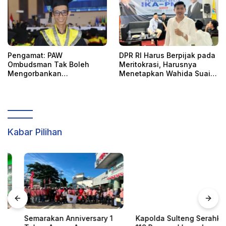
Pengamat: PAW
DPR RI Harus Berpijak pada
Ombudsman Tak Boleh
Meritokrasi, Harusnya
Mengorbankan
Menetapkan Wahida Suaib
Akuntabilitas, Kepastian
PAW Ombudsman
Hukum, dan Hak
Perempuan
Kabar Pilihan
Semarakan Anniversary 1
Kapolda Sulteng Serahkan