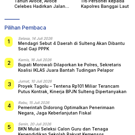
Tahun Avoce, Avoce
116 Personel kepada
Celebes Hadirkan Jalan
Kapolres Banggai Laut
Santai, Bakti Sosial, dan
Hiburan Spektakuler di
Bulukumba
Pilihan Pembaca
Selasa, 14 Juli 2026
1
Mendagri Sebut 4 Daerah di Sulteng Akan Dibantu
Soal Gaji PPPK
Kamis, 16 Juli 2026
2
Bupati Morowali Dilaporkan ke Polres, Sekretaris
Koalisi IKLAS Juara Bantah Tudingan Pelapor
Jumat, 10 Juli 2026
3
Proyek Tagolu – Tentena Rp101 Miliar Terancam
Putus Kontrak, Kinerja BPJN Sulteng Dipertanyakan
Rabu, 15 Juli 2026
4
Pemerintah Didorong Optimalkan Penerimaan
Negara, Jaga Keberlanjutan Fiskal
Senin, 20 Juli 2026
5
BKN Mulai Seleksi Calon Guru dan Tenaga
Kependidikan Sekolah Rakyat Kemensos