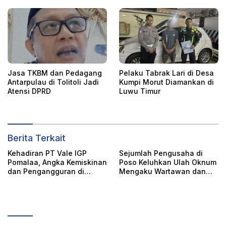
Nasional, M. Ridha Saleh
Jasa TKBM dan Pedagang
Pelaku Tabrak Lari di Desa
Antarpulau di Tolitoli Jadi
Kumpi Morut Diamankan di
Atensi DPRD
Luwu Timur
Berita Terkait
Kehadiran PT Vale IGP
Sejumlah Pengusaha di
Pomalaa, Angka Kemiskinan
Poso Keluhkan Ulah Oknum
dan Pengangguran di
Mengaku Wartawan dan
Kolaka Turun Signifikan
LSM dari Palu