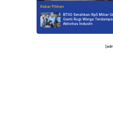
Kabar Pilihan
BTIIG Serahkan Rp5 Miliar U
Ganti Rugi Warga Terdampa
Aktivitas Industri
[adr
KORMI Pusat
Membatalkan
Sulteng Tuan 
FORNAS 2027,