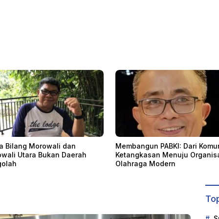
angun PABKI: Dari Komunitas
Semarakan Anniversary 1 Tah
ngkasan Menuju Organisasi
Avoce, Avoce Celebes Hadirk
raga Modern
Jalan Santai, Bakti Sosial, da
Hiburan Spektakuler di Buluk
Top
S