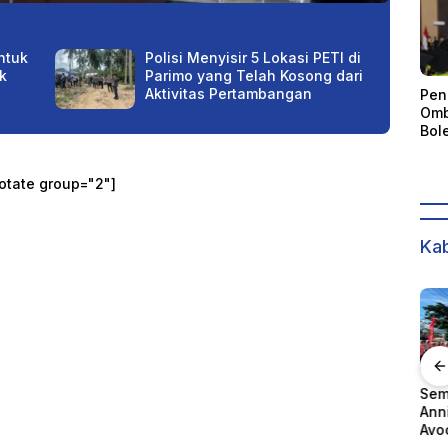
ntuk
Polisi Menyisir 5 Lokasi PETI di
k
Parimo yang Telah Kosong dari
Aktivitas Pertambangan
Pen
Omb
Bol
Akun
Kep
otate group="2"]
dan
Kab
Sulteng Tergolong
Semarakan
Kap
Tinggi Konflik
Anniversary 1 Tahun
Ser
Rumah
Agraria, Aset Pemda
Avoce, Avoce
Per
Banyak Belum
Celebes Hadirkan
Kap