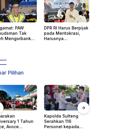
gamat: PAW
DPR RI Harus Berpijak
udsman Tak
pada Meritokrasi,
eh Mengorbankan
Harusnya
tabilitas,
Menetapkan Wahida
astian Hukum,
Suaib PAW
 Hak Perempuan
Ombudsman
ar Pilihan
olda Sulteng
WOM Finance Beri
Pencabutan Stat
ahkan 116
Keringanan Debitur,
Tuan Rumah FO
sonel kepada
Bantah Tudingan
IX, Sulteng Ajuka
olres Banggai
Penarikan Kendaraan
Keberatan Resmi