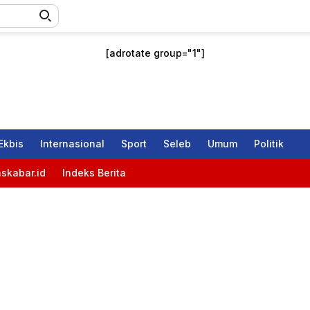
[adrotate group="1"]
Ekbis
Internasional
Sport
Seleb
Umum
Politik
skabar.id
Indeks Berita