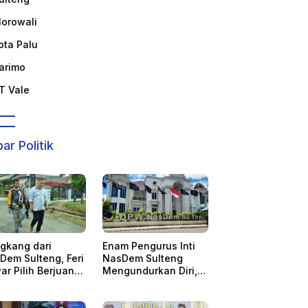
orowali
ota Palu
arimo
T Vale
ar Politik
gkang dari
Enam Pengurus Inti
Dem Sulteng, Feri
NasDem Sulteng
ar Pilih Berjuang
Mengundurkan Diri, 4
sama AAC
Orang Telah
Mengkonfirmasi