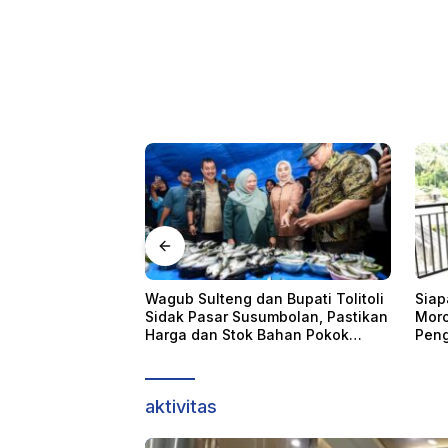
 Bupati Tolitoli
Siapa Bilang Morowali dan
Memb
mbolan, Pastikan
Morowali Utara Bukan Daerah
Keta
Bahan Pokok
Pengolah
Olah
aktivitas