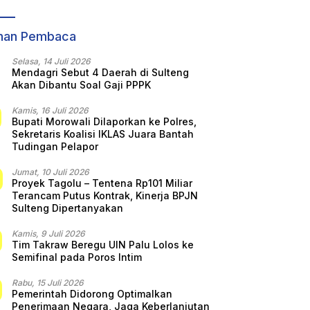
t
Secara Sepihak
KORMI Nasional
ihan Pembaca
Selasa, 14 Juli 2026
Mendagri Sebut 4 Daerah di Sulteng
Akan Dibantu Soal Gaji PPPK
Kamis, 16 Juli 2026
Bupati Morowali Dilaporkan ke Polres,
Sekretaris Koalisi IKLAS Juara Bantah
Tudingan Pelapor
Jumat, 10 Juli 2026
Proyek Tagolu – Tentena Rp101 Miliar
Terancam Putus Kontrak, Kinerja BPJN
Sulteng Dipertanyakan
Kamis, 9 Juli 2026
Tim Takraw Beregu UIN Palu Lolos ke
Semifinal pada Poros Intim
Rabu, 15 Juli 2026
Pemerintah Didorong Optimalkan
Penerimaan Negara, Jaga Keberlanjutan