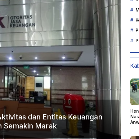
M
K
P
P
Kab
Hen
Aktivitas dan Entitas Keuangan
Nas
Anw
an Semakin Marak
Ber