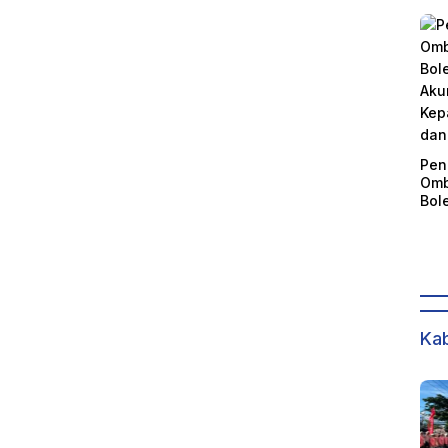
Pen
Omb
Bol
Akun
Kep
dan
Kab