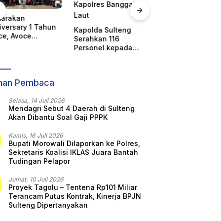
WOM Finance Beri
Pencabutan Sta
Keringanan Debitur,
Tuan Rumah FO
olda Sulteng
Bantah Tudingan
IX, Sulteng Ajuk
ahkan 116
Penarikan Kendaraan
Keberatan Resmi
sonel kepada
Secara Sepihak
KORMI Nasional
olres Banggai
t
ihan Pembaca
Selasa, 14 Juli 2026
Mendagri Sebut 4 Daerah di Sulteng
Akan Dibantu Soal Gaji PPPK
Kamis, 16 Juli 2026
Bupati Morowali Dilaporkan ke Polres,
Sekretaris Koalisi IKLAS Juara Bantah
Tudingan Pelapor
Jumat, 10 Juli 2026
Proyek Tagolu – Tentena Rp101 Miliar
Terancam Putus Kontrak, Kinerja BPJN
Sulteng Dipertanyakan