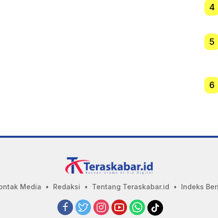
4
5
6
ontak Media
Redaksi
Tentang Teraskabar.id
Indeks Ber