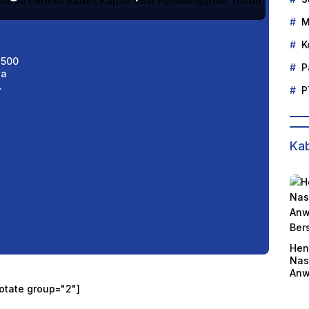
M
K
p500
P
sa
P
Kab
Hen
Nas
Anw
Ber
otate group="2"]