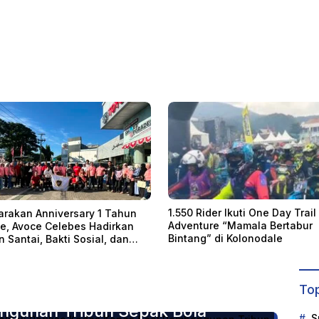
0 Rider Ikuti One Day Trail
Pemuda Diciduk Polresta Ban
nture “Mamala Bertabur
Gegara Pegang Area Sensitif
ang” di Kolonodale
Remaja Putri
dkor Polres Tolitoli Periksa
Top
ngunan Tribun Sepak Bola
S