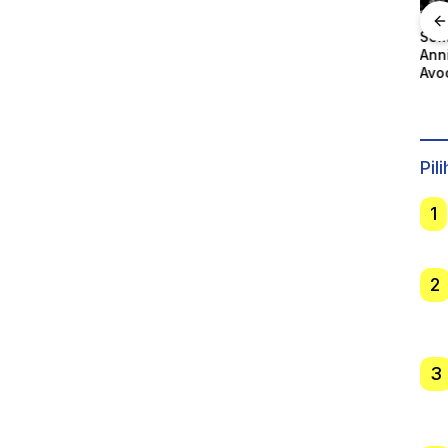
Sulteng Tergolong
Semarakan
Tinggi Konflik
Anniversary 1 Tahun
Kap
Rumah
Agraria, Aset Pemda
Avoce, Avoce
Ser
Banyak Belum
Celebes Hadirkan
Per
r
Bersertipikat
Jalan Santai, Bakti
Kap
an
Sosial, dan Hiburan
Lau
Spektakuler di
Bulukumba
Pil
1
2
3