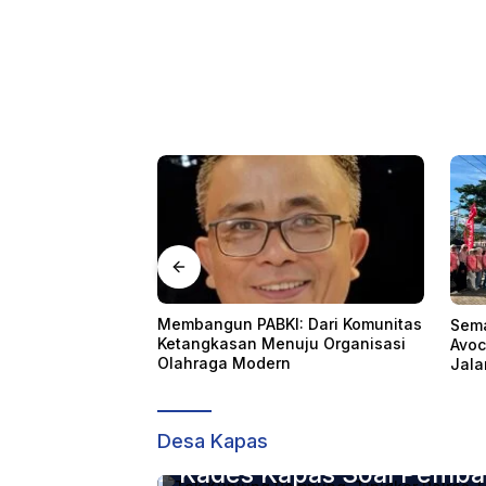
: Dari Komunitas
1.55
Semarakan Anniversary 1 Tahun
uju Organisasi
Adve
Avoce, Avoce Celebes Hadirkan
Bint
Jalan Santai, Bakti Sosial, dan
Hiburan Spektakuler di Bulukumba
Daerah
,
Home
Jumat, 3 Mei 2024
Tak Kunjung Rampung, Tipi
Desa Kapas
Kades Kapas Soal Pemba