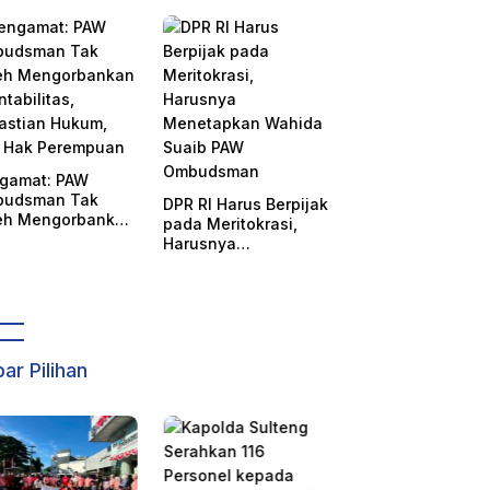
Mengkonfirmasi
gamat: PAW
udsman Tak
DPR RI Harus Berpijak
eh Mengorbankan
pada Meritokrasi,
tabilitas,
Harusnya
astian Hukum,
Menetapkan Wahida
 Hak Perempuan
Suaib PAW
Ombudsman
ar Pilihan