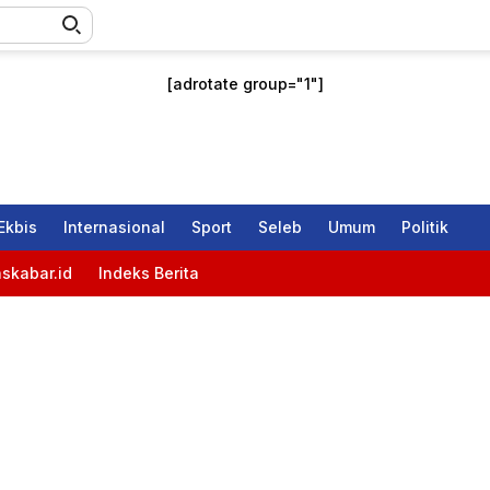
[adrotate group="1"]
Ekbis
Internasional
Sport
Seleb
Umum
Politik
skabar.id
Indeks Berita