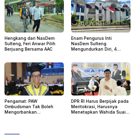
Hengkang dari NasDem
Enam Pengurus Inti
Sulteng, Feri Anwar Pilih
NasDem Sulteng
Berjuang Bersama AAC
Mengundurkan Diri, 4
Orang Telah
Mengkonfirmasi
Pengamat: PAW
DPR RI Harus Berpijak pada
Ombudsman Tak Boleh
Meritokrasi, Harusnya
Mengorbankan
Menetapkan Wahida Suaib
Akuntabilitas, Kepastian
PAW Ombudsman
Hukum, dan Hak
Perempuan