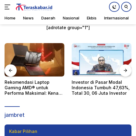
Umum
Rabu, 16 Maret 2022
Home
News
Daerah
Nasional
Ekbis
Internasional
Langsung
[adrotate group="1"]
ke
konten
Rekomendasi Laptop
Investor di Pasar Modal
Gaming AMD® untuk
Indonesia Tumbuh 47,63%,
Performa Maksimal: Kenapa
Total 30, 06 Juta Investor
TUF Gaming™ A15?
Beraksi di 13 Lokasi di Palu, Penjambret Ini
Dihadiahi Timah Panas
jambret
Kabar Pilihan