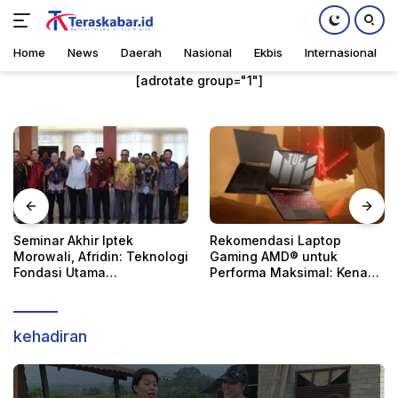
Home
News
Daerah
Nasional
Ekbis
Internasional
Langsung
[adrotate group="1"]
ke
konten
Rekomendasi Laptop
Investor di Pasar Modal
Gaming AMD® untuk
Indonesia Tumbuh 47,63%,
Daerah
,
Home
Sabtu, 26 Juli 2025
Performa Maksimal: Kenapa
Total 30, 06 Juta Investor
TUF Gaming™ A15?
kehadiran