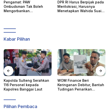
Pengamat: PAW
DPR RI Harus Berpijak pada
Ombudsman Tak Boleh
Meritokrasi, Harusnya
Mengorbankan
Menetapkan Wahida Suaib
Akuntabilitas, Kepastian
PAW Ombudsman
Hukum, dan Hak
Perempuan
Kabar Pilihan
WOM Finance Beri
Pencabutan Status Tuan
Keringanan Debitur, Bantah
Rumah FORNAS IX, Sulteng
Tudingan Penarikan
Ajukan Keberatan Resmi ke
Kendaraan Secara Sepihak
KORMI Nasional
Pilihan Pembaca