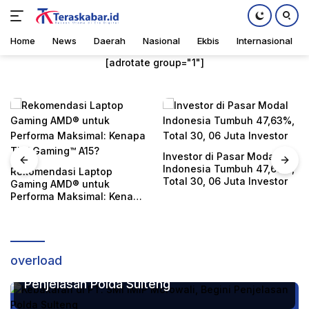
Home
News
Daerah
Nasional
Ekbis
Internasional
Daerah
Minggu, 21 Januari 2024
Langsung
[adrotate group="1"]
ke
konten
Investor di Pasar Modal
Indonesia Tumbuh 47,63%,
Rekomendasi Laptop
Total 30, 06 Juta Investor
Gaming AMD® untuk
Performa Maksimal: Kenapa
TUF Gaming™ A15?
overload
Kebakaran di PT. SMI IMIP Morowali, Begini
Penjelasan Polda Sulteng