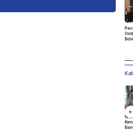
Pen
Omb
Bol
Akun
Kep
dan
Kab
ong
Gubernur Sulteng
Kapolda Sulteng
WOM
Soroti Kualitas
Serahkan 116
Ker
emda
Pelayanan
Personel kepada
Ban
Pertanahan di
Kapolres Banggai
Pen