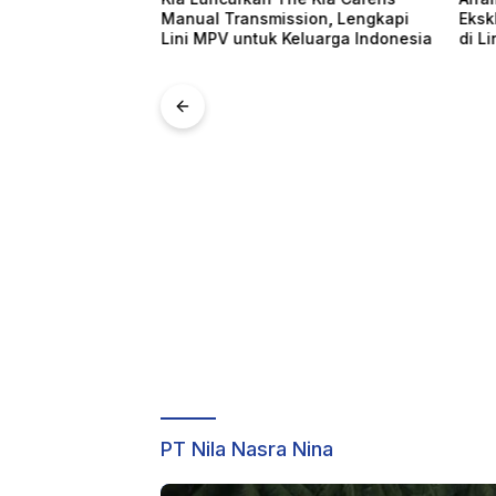
kenalkan
Manual Transmission, Lengkapi
Eksk
i GIIAS 2026
Lini MPV untuk Keluarga Indonesia
di L
PT Nila Nasra Nina