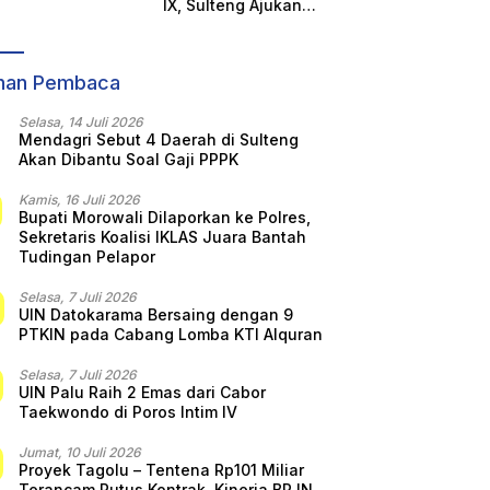
IX, Sulteng Ajukan
ara Sepihak
Gubernur Anwar
Keberatan Resmi ke
Hafid: Keputusan
KORMI Nasional
Sepihak Tanpa
Koordinasi
ihan Pembaca
Selasa, 14 Juli 2026
Mendagri Sebut 4 Daerah di Sulteng
Akan Dibantu Soal Gaji PPPK
Kamis, 16 Juli 2026
Bupati Morowali Dilaporkan ke Polres,
Sekretaris Koalisi IKLAS Juara Bantah
Tudingan Pelapor
Selasa, 7 Juli 2026
UIN Datokarama Bersaing dengan 9
PTKIN pada Cabang Lomba KTI Alquran
Selasa, 7 Juli 2026
UIN Palu Raih 2 Emas dari Cabor
Taekwondo di Poros Intim IV
Jumat, 10 Juli 2026
Proyek Tagolu – Tentena Rp101 Miliar
Terancam Putus Kontrak, Kinerja BPJN