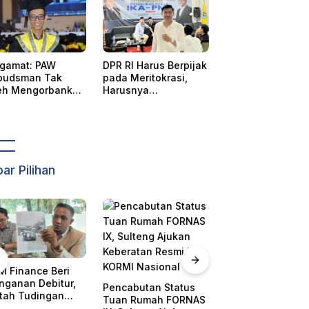
gamat: PAW
DPR RI Harus Berpijak
udsman Tak
pada Meritokrasi,
eh Mengorbankan
Harusnya
tabilitas,
Menetapkan Wahida
astian Hukum,
Suaib PAW
 Hak Perempuan
Ombudsman
ar Pilihan
 Finance Beri
KORMI Pusat
inganan Debitur,
Membatalkan
Pencabutan Status
tah Tudingan
Sulteng Tuan R
Tuan Rumah FORNAS
arikan Kendaraan
FORNAS 2027,