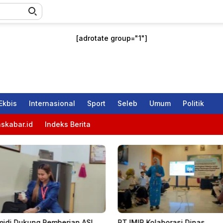
[adrotate group="1"]
Ekbis
Internasional
Sport
Seleb
Umum
Politik
skabar.id
Indeks Berita
midi Dukung Pemberian ASI
PT IMIP Kolaborasi Dinas