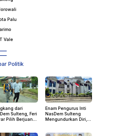
orowali
ota Palu
arimo
T Vale
ar Politik
gkang dari
Enam Pengurus Inti
Dem Sulteng, Feri
NasDem Sulteng
ar Pilih Berjuang
Mengundurkan Diri, 4
sama AAC
Orang Telah
Mengkonfirmasi