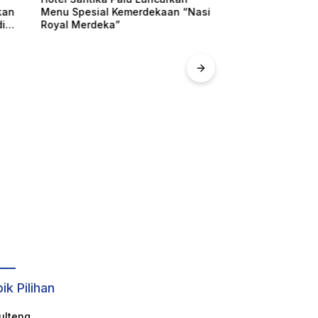
kan
Menu Spesial Kemerdekaan “Nasi
Afridin: Teknolo
i
Royal Merdeka”
Pembangunan
ik Pilihan
ulteng