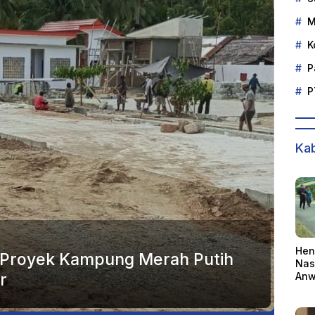
M
K
P
P
Kab
Hen
t Proyek Kampung Merah Putih
Nas
r
Anw
Ber