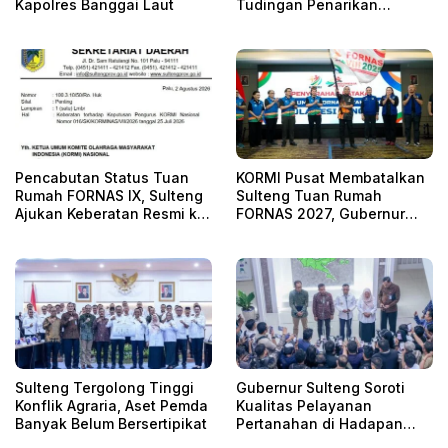
Kapolres Banggai Laut
Tudingan Penarikan
Kendaraan Secara Sepihak
Pencabutan Status Tuan
KORMI Pusat Membatalkan
Rumah FORNAS IX, Sulteng
Sulteng Tuan Rumah
Ajukan Keberatan Resmi ke
FORNAS 2027, Gubernur
KORMI Nasional
Anwar Hafid: Keputusan
Sepihak Tanpa Koordinasi
Sulteng Tergolong Tinggi
Gubernur Sulteng Soroti
Konflik Agraria, Aset Pemda
Kualitas Pelayanan
Banyak Belum Bersertipikat
Pertanahan di Hadapan
KPK dan ATR/BPN