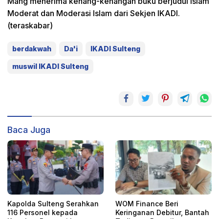
Mang menerima kenang-kenangan buku berjudul Islam
Moderat dan Moderasi Islam dari Sekjen IKADI.
(teraskabar)
berdakwah
Da'i
IKADI Sulteng
muswil IKADI Sulteng
Baca Juga
Kapolda Sulteng Serahkan
WOM Finance Beri
116 Personel kepada
Keringanan Debitur, Bantah