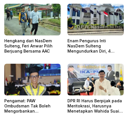
Hengkang dari NasDem
Enam Pengurus Inti
Sulteng, Feri Anwar Pilih
NasDem Sulteng
Berjuang Bersama AAC
Mengundurkan Diri, 4
Orang Telah
Mengkonfirmasi
Pengamat: PAW
DPR RI Harus Berpijak pada
Ombudsman Tak Boleh
Meritokrasi, Harusnya
Mengorbankan
Menetapkan Wahida Suaib
Akuntabilitas, Kepastian
PAW Ombudsman
Hukum, dan Hak
Perempuan