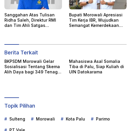
Sanggahan Atas Tulisan
Bupati Morowali Apresiasi
Ridha Saleh, Direktur RMI
Tim Kerja IBR, Wujudkan
dan Tim Ahli Satgas
Semangat Kemerdekaan
Hilirisasi dan Ketahanan
Melalui Pengibaran 1.000
Energi Nasional
Bendera di Bungku
Berita Terkait
BKPSDM Morowali Gelar
Mahasiswa Asal Somalia
Sosialisasi Tentang Skema
Tiba di Palu, Siap Kuliah di
Alih Daya bagi 349 Tenaga
UIN Datokarama
Non-ASN
Topik Pilihan
Sulteng
Morowali
Kota Palu
Parimo
PT Vale