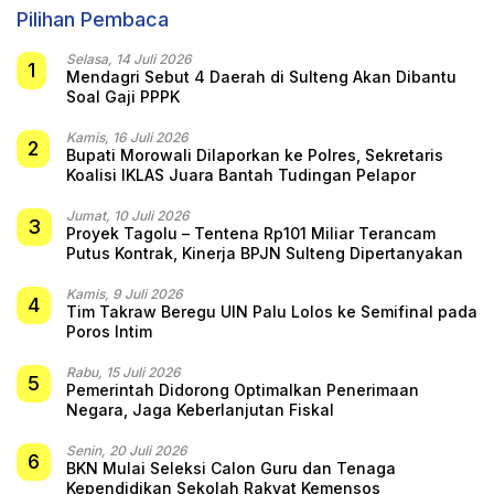
Bulukumba
Pilihan Pembaca
Selasa, 14 Juli 2026
1
Mendagri Sebut 4 Daerah di Sulteng Akan Dibantu
Soal Gaji PPPK
Kamis, 16 Juli 2026
2
Bupati Morowali Dilaporkan ke Polres, Sekretaris
Koalisi IKLAS Juara Bantah Tudingan Pelapor
Jumat, 10 Juli 2026
3
Proyek Tagolu – Tentena Rp101 Miliar Terancam
Putus Kontrak, Kinerja BPJN Sulteng Dipertanyakan
Kamis, 9 Juli 2026
4
Tim Takraw Beregu UIN Palu Lolos ke Semifinal pada
Poros Intim
Rabu, 15 Juli 2026
5
Pemerintah Didorong Optimalkan Penerimaan
Negara, Jaga Keberlanjutan Fiskal
Senin, 20 Juli 2026
6
BKN Mulai Seleksi Calon Guru dan Tenaga
Kependidikan Sekolah Rakyat Kemensos