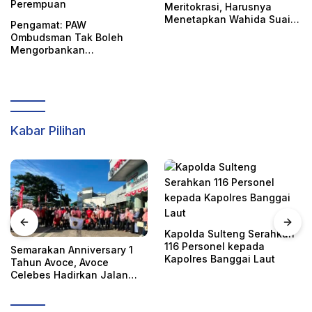
Meritokrasi, Harusnya
Menetapkan Wahida Suaib
Pengamat: PAW
PAW Ombudsman
Ombudsman Tak Boleh
Mengorbankan
Akuntabilitas, Kepastian
Hukum, dan Hak
Perempuan
Kabar Pilihan
Kapolda Sulteng Serahkan
116 Personel kepada
Semarakan Anniversary 1
Kapolres Banggai Laut
Tahun Avoce, Avoce
Celebes Hadirkan Jalan
Santai, Bakti Sosial, dan
Hiburan Spektakuler di