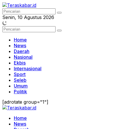
Langsung
ke
konten
Senin, 10 Agustus 2026
Home
News
Daerah
Nasional
Ekbis
Internasional
Sport
Seleb
Umum
Politik
[adrotate group="1"]
Home
News