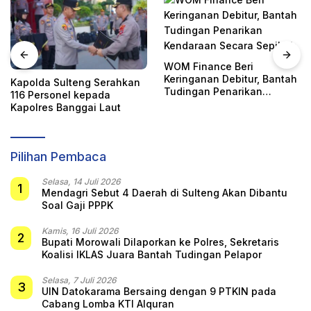
WOM Finance Beri
Keringanan Debitur, Bantah
n
Pencabutan Status Tuan
Tudingan Penarikan
Rumah FORNAS IX, Sulteng
Kendaraan Secara Sepihak
Ajukan Keberatan Resmi k
KORMI Nasional
Pilihan Pembaca
Selasa, 14 Juli 2026
1
Mendagri Sebut 4 Daerah di Sulteng Akan Dibantu
Soal Gaji PPPK
Kamis, 16 Juli 2026
2
Bupati Morowali Dilaporkan ke Polres, Sekretaris
Koalisi IKLAS Juara Bantah Tudingan Pelapor
Selasa, 7 Juli 2026
3
UIN Datokarama Bersaing dengan 9 PTKIN pada
Cabang Lomba KTI Alquran