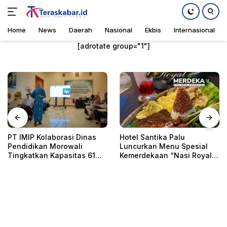
Home
News
Daerah
Nasional
Ekbis
Internasional
Langsung
[adrotate group="1"]
ke
konten
Hotel Santika Palu
Seminar Akhir Iptek
Luncurkan Menu Spesial
Morowali, Afridin: Teknologi
Kemerdekaan “Nasi Royal
Fondasi Utama
i
Merdeka”
Pembangunan