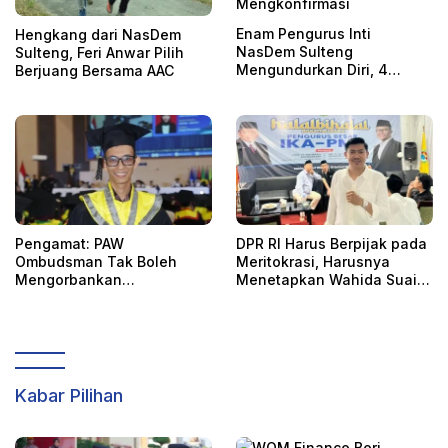
Enam Pengurus Inti
Hengkang dari NasDem
NasDem Sulteng
Sulteng, Feri Anwar Pilih
Mengundurkan Diri, 4
Berjuang Bersama AAC
Orang Telah
Mengkonfirmasi
Pengamat: PAW
DPR RI Harus Berpijak pada
Ombudsman Tak Boleh
Meritokrasi, Harusnya
Mengorbankan
Menetapkan Wahida Suaib
Akuntabilitas, Kepastian
PAW Ombudsman
Hukum, dan Hak
Perempuan
Kabar Pilihan