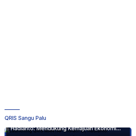
Home
,
News
Rabu, 26 Maret 2025
QRIS Sangu Palu
Launching QRIS MANTAP Inisiatif BI,
Hadianto: Mendukung Kemajuan Ekonomi
Digital Kota Palu