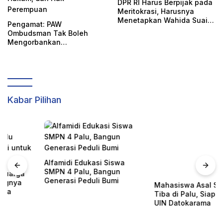
DPR RI Harus Berpijak pada
Meritokrasi, Harusnya
Menetapkan Wahida Suaib
Pengamat: PAW
PAW Ombudsman
Ombudsman Tak Boleh
Mengorbankan
Akuntabilitas, Kepastian
Hukum, dan Hak
Perempuan
Kabar Pilihan
Alfamidi Edukasi Siswa
SMPN 4 Palu, Bangun
Generasi Peduli Bumi
Mahasiswa Asal Somalia
Tiba di Palu, Siap Kuliah di
UIN Datokarama