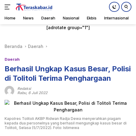
Home
News
Daerah
Nasional
Ekbis
Internasional
Langsung
[adrotate group="1"]
ke
konten
Beranda
Daerah
Daerah
Berhasil Ungkap Kasus Besar, Polisi
di Tolitoli Terima Penghargaan
Redaksi
Rabu, 6 Juli 2022
Kapolres Tolitoli AKBP Ridwan Radja Dewa menyerahkan piagam
kepada dua personelnya yang berhasil mengungkap kasus besar di
Tolitoli, Selasa (5/7/2022). Foto: Istimewa