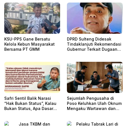
KSU-PPS Gane Bersatu
DPRD Sulteng Didesak
Kelola Kebun Masyarakat
Tindaklanjuti Rekomendasi
Bersama PT GMM
Gubernur Terkait Dugaan
Pencemaran 492 Hektare
Sawah di Mayayap
Safri Sentil Balik Narasi
Sejumlah Pengusaha di
“Hak Bukan Status”, Kalau
Poso Keluhkan Ulah Oknum
Bukan Status, Apa Dasar
Mengaku Wartawan dan
DBH?
LSM dari Palu