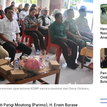
Hen
Nas
Anw
Ber
Pen
Omb
Bol
Akun
eresmian operasional KDMP secara nasional dari Desa Olobaru,
Kep
dan
ti Parigi Moutong (Parimo), H. Erwin Burase