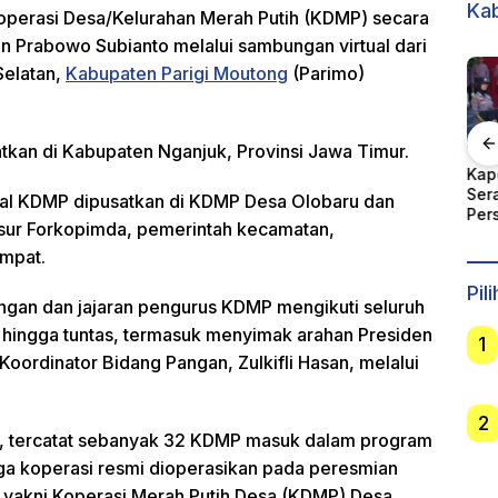
Kab
Koperasi Desa/Kelurahan Merah Putih (KDMP) secara
en Prabowo Subianto melalui sambungan virtual dari
Selatan,
Kabupaten Parigi Moutong
(Parimo)
tkan di Kabupaten Nganjuk, Provinsi Jawa Timur.
ong
Gubernur Sulteng
Kapolda Sulteng
WOM
Soroti Kualitas
Serahkan 116
Ker
nal KDMP dipusatkan di KDMP Desa Olobaru dan
emda
Pelayanan
Personel kepada
Ban
unsur Forkopimda, pemerintah kecamatan,
Pertanahan di
Kapolres Banggai
Pen
Hadapan KPK dan
Laut
Sec
empat.
ATR/BPN
Pil
ngan dan jajaran pengurus KDMP mengikuti seluruh
hingga tuntas, termasuk menyimak arahan Presiden
1
oordinator Bidang Pangan, Zulkifli Hasan, melalui
2
i, tercatat sebanyak 32 KDMP masuk dalam program
 tiga koperasi resmi dioperasikan pada peresmian
, yakni Koperasi Merah Putih Desa (KDMP) Desa