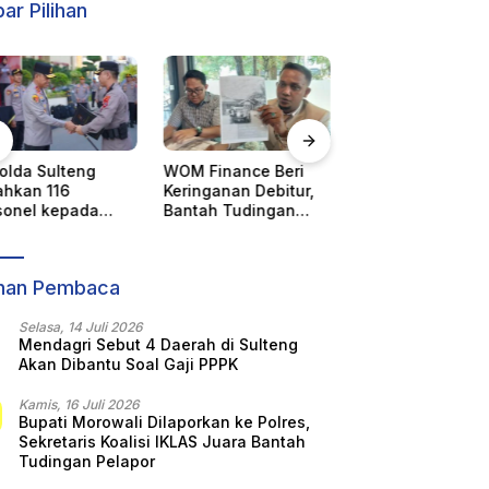
ar Pilihan
 Finance Beri
Pencabutan Status
KORMI Pusat
inganan Debitur,
Tuan Rumah FORNAS
Membatalkan
tah Tudingan
IX, Sulteng Ajukan
Sulteng Tuan R
arikan Kendaraan
Keberatan Resmi ke
FORNAS 2027,
ara Sepihak
KORMI Nasional
Gubernur Anwar
Hafid: Keputusan
ihan Pembaca
Sepihak Tanpa
Koordinasi
Selasa, 14 Juli 2026
Mendagri Sebut 4 Daerah di Sulteng
Akan Dibantu Soal Gaji PPPK
Kamis, 16 Juli 2026
Bupati Morowali Dilaporkan ke Polres,
Sekretaris Koalisi IKLAS Juara Bantah
Tudingan Pelapor