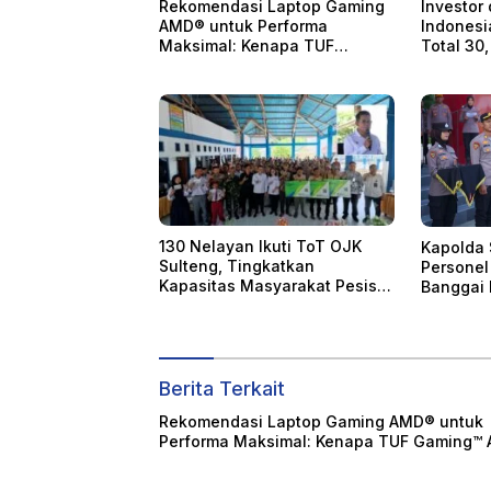
Rekomendasi Laptop Gaming
Investor
AMD® untuk Performa
Indonesi
Maksimal: Kenapa TUF
Total 30,
Gaming™ A15?
130 Nelayan Ikuti ToT OJK
Kapolda 
Sulteng, Tingkatkan
Personel
Kapasitas Masyarakat Pesisir
Banggai 
KNMP Tolitoli
Berita Terkait
Rekomendasi Laptop Gaming AMD® untuk
Performa Maksimal: Kenapa TUF Gaming™ 