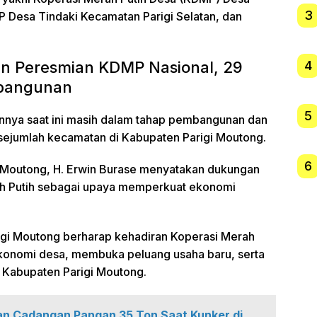
3
 Desa Tindaki Kecamatan Parigi Selatan, dan
an Peresmian KDMP Nasional, 29
4
mbangunan
5
innya saat ini masih dalam tahap pembangunan dan
 sejumlah kecamatan di Kabupaten Parigi Moutong.
6
gi Moutong, H. Erwin Burase menyatakan dukungan
h Putih sebagai upaya memperkuat ekonomi
gi Moutong berharap kehadiran Koperasi Merah
konomi desa, membuka peluang usaha baru, serta
 Kabupaten Parigi Moutong.
an Cadangan Pangan 35 Ton Saat Kunker di