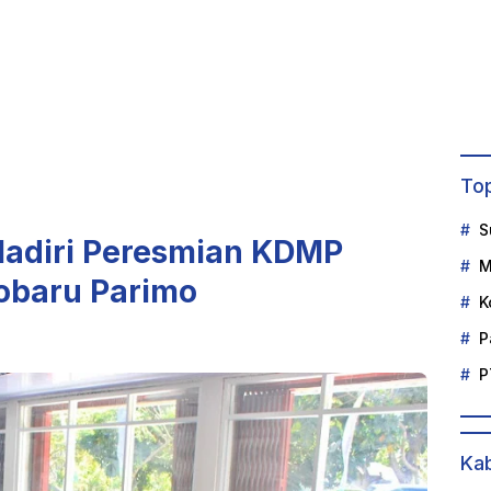
Top
S
Hadiri Peresmian KDMP
M
lobaru Parimo
K
P
P
Kab