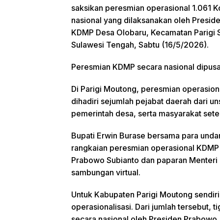
saksikan peresmian operasional 1.061 
nasional yang dilaksanakan oleh Presid
KDMP Desa Olobaru, Kecamatan Parigi 
Sulawesi Tengah, Sabtu (16/5/2026).
Peresmian KDMP secara nasional dipusa
Sulteng Tergol
Tinggi Konflik
Di Parigi Moutong, peresmian operasio
Agraria, Aset P
dihadiri sejumlah pejabat daerah dari 
Banyak Belum
Bersertipikat
pemerintah desa, serta masyarakat set
Bupati Erwin Burase bersama para unda
rangkaian peresmian operasional KDMP 
Prabowo Subianto dan paparan Menteri K
sambungan virtual.
Untuk Kabupaten Parigi Moutong sendir
operasionalisasi. Dari jumlah tersebut,
secara nasional oleh Presiden Prabowo