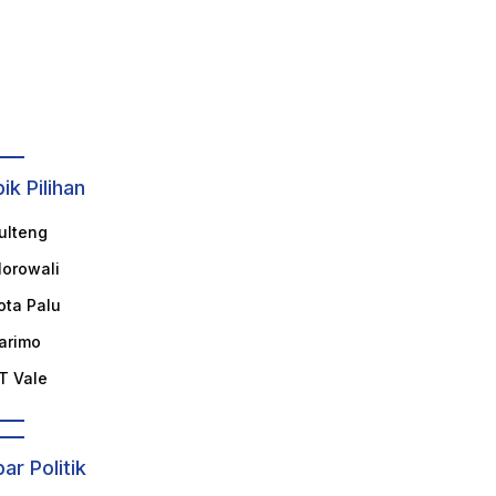
ik Pilihan
ulteng
orowali
ota Palu
arimo
T Vale
ar Politik