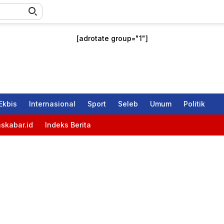
[adrotate group="1"]
Ekbis
Internasional
Sport
Seleb
Umum
Politik
skabar.id
Indeks Berita