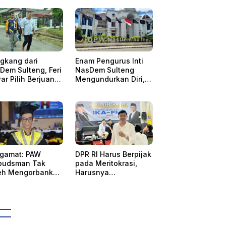
gkang dari
Enam Pengurus Inti
Dem Sulteng, Feri
NasDem Sulteng
ar Pilih Berjuang
Mengundurkan Diri, 4
sama AAC
Orang Telah
Mengkonfirmasi
gamat: PAW
DPR RI Harus Berpijak
udsman Tak
pada Meritokrasi,
eh Mengorbankan
Harusnya
tabilitas,
Menetapkan Wahida
astian Hukum,
Suaib PAW
 Hak Perempuan
Ombudsman