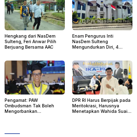
Hengkang dari NasDem
Enam Pengurus Inti
Sulteng, Feri Anwar Pilih
NasDem Sulteng
Berjuang Bersama AAC
Mengundurkan Diri, 4
Orang Telah
Mengkonfirmasi
Pengamat: PAW
DPR RI Harus Berpijak pada
Ombudsman Tak Boleh
Meritokrasi, Harusnya
Mengorbankan
Menetapkan Wahida Suaib
Akuntabilitas, Kepastian
PAW Ombudsman
Hukum, dan Hak
Perempuan