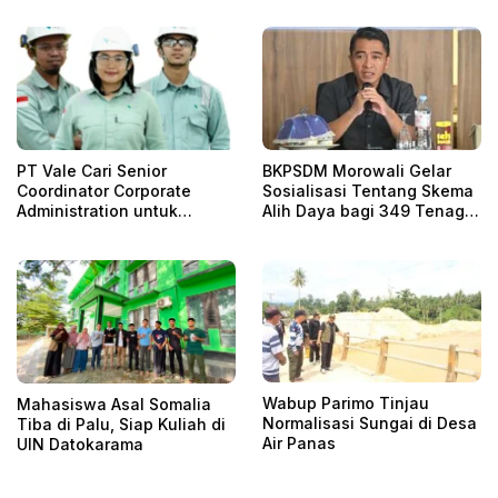
Fiskal dari Hilirisasi!
PT Vale Cari Senior
BKPSDM Morowali Gelar
Coordinator Corporate
Sosialisasi Tentang Skema
Administration untuk
Alih Daya bagi 349 Tenaga
Penempatan Jakarta
Non-ASN
Wabup Parimo Tinjau
Mahasiswa Asal Somalia
Normalisasi Sungai di Desa
Tiba di Palu, Siap Kuliah di
Air Panas
UIN Datokarama