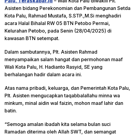
Palu, Teraskabar.id
– Wali Kota Palu diwakili Plt.
Asisten bidang Perekonomian dan Pembangunan Setda
Kota Palu, Rahmad Mustafa, S.STP.,M.Si menghadiri
acara Halal Bihalal RW 05 BTN Petobo Permai,
Kelurahan Petobo, pada Senin (28/04/2025) di
kawasan BTN setempat.
Dalam sambutannya, Plt. Asisten Rahmad
menyampaikan salam hangat dan permohonan maaf
Wali Kota Palu, H. Hadianto Rasyid, SE yang
berhalangan hadir dalam acara ini.
Atas nama pribadi, keluarga, dan Pemerintah Kota Palu,
Plt. Asisten mengucapkan taqabbalallahu minna wa
minkum, minal aidin wal faizin, mohon maaf lahir dan
batin.
“Semoga amalan ibadah kita selama bulan suci
Ramadan diterima oleh Allah SWT, dan semangat