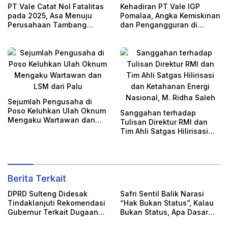
PT Vale Catat Nol Fatalitas
Kehadiran PT Vale IGP
pada 2025, Asa Menuju
Pomalaa, Angka Kemiskinan
Perusahaan Tambang
dan Pengangguran di
Paling Aman
Kolaka Turun Signifikan
Sejumlah Pengusaha di
Poso Keluhkan Ulah Oknum
Sanggahan terhadap
Mengaku Wartawan dan
Tulisan Direktur RMI dan
LSM dari Palu
Tim Ahli Satgas Hilirisasi
dan Ketahanan Energi
Nasional, M. Ridha Saleh
Berita Terkait
DPRD Sulteng Didesak
Safri Sentil Balik Narasi
Tindaklanjuti Rekomendasi
“Hak Bukan Status”, Kalau
Gubernur Terkait Dugaan
Bukan Status, Apa Dasar
Pencemaran 492 Hektare
DBH?