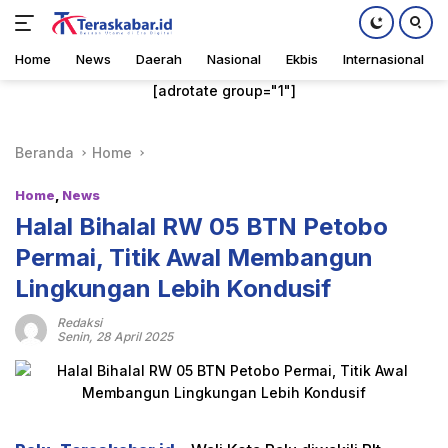
Home
News
Daerah
Nasional
Ekbis
Internasional
Langsung
[adrotate group="1"]
ke
konten
Beranda
Home
Home
,
News
Halal Bihalal RW 05 BTN Petobo
Permai, Titik Awal Membangun
Lingkungan Lebih Kondusif
Redaksi
Senin, 28 April 2025