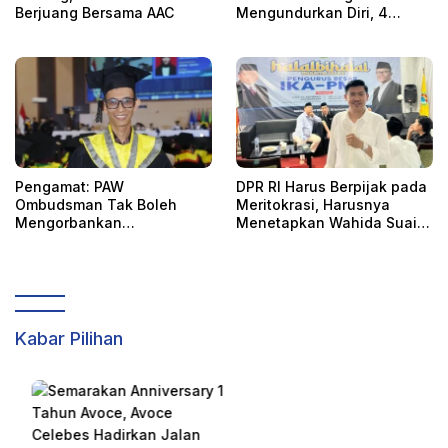
Berjuang Bersama AAC
Mengundurkan Diri, 4
Orang Telah
Mengkonfirmasi
Pengamat: PAW
DPR RI Harus Berpijak pada
Ombudsman Tak Boleh
Meritokrasi, Harusnya
Mengorbankan
Menetapkan Wahida Suaib
Akuntabilitas, Kepastian
PAW Ombudsman
Hukum, dan Hak
Perempuan
Kabar Pilihan