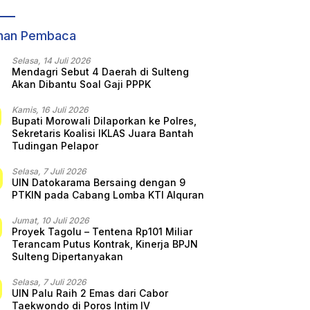
ara Sepihak
KORMI Nasional
Gubernur Anwar
Hafid: Keputusan
ihan Pembaca
Sepihak Tanpa
Koordinasi
Selasa, 14 Juli 2026
Mendagri Sebut 4 Daerah di Sulteng
Akan Dibantu Soal Gaji PPPK
Kamis, 16 Juli 2026
Bupati Morowali Dilaporkan ke Polres,
Sekretaris Koalisi IKLAS Juara Bantah
Tudingan Pelapor
Selasa, 7 Juli 2026
UIN Datokarama Bersaing dengan 9
PTKIN pada Cabang Lomba KTI Alquran
Jumat, 10 Juli 2026
Proyek Tagolu – Tentena Rp101 Miliar
Terancam Putus Kontrak, Kinerja BPJN
Sulteng Dipertanyakan
Selasa, 7 Juli 2026
UIN Palu Raih 2 Emas dari Cabor
Taekwondo di Poros Intim IV