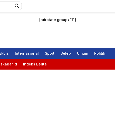
[adrotate group="1"]
Ekbis
Internasional
Sport
Seleb
Umum
Politik
skabar.id
Indeks Berita