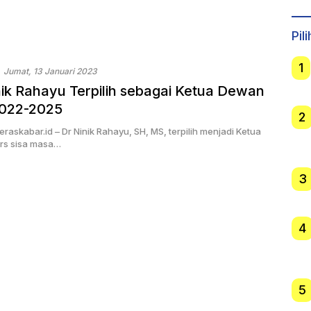
Hadapan KPK dan
Laut
Sec
ATR/BPN
Pil
1
Jumat, 13 Januari 2023
nik Rahayu Terpilih sebagai Ketua Dewan
2022-2025
2
eraskabar.id – Dr Ninik Rahayu, SH, MS, terpilih menjadi Ketua
rs sisa masa…
3
4
5