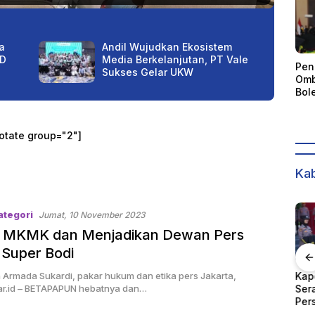
a
Andil Wujudkan Ekosistem
ID
Media Berkelanjutan, PT Vale
Pen
Sukses Gelar UKW
Omb
Bol
Akun
Kep
dan
otate group="2"]
Kab
ategori
Jumat, 10 November 2023
h MKMK dan Menjadikan Dewan Pers
Super Bodi
 Armada Sukardi, pakar hukum dan etika pers Jakarta,
ong
Gubernur Sulteng
Kapolda Sulteng
WOM
r.id – BETAPAPUN hebatnya dan…
Soroti Kualitas
Serahkan 116
Ker
emda
Pelayanan
Personel kepada
Ban
Pertanahan di
Kapolres Banggai
Pen