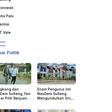
orowali
ota Palu
arimo
T Vale
ar Politik
gkang dari
Enam Pengurus Inti
Dem Sulteng, Feri
NasDem Sulteng
ar Pilih Berjuang
Mengundurkan Diri, 4
sama AAC
Orang Telah
Mengkonfirmasi