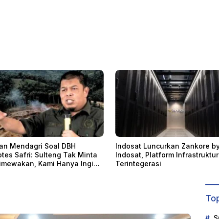
sat Luncurkan Zankore by
Mantan Kepala Bapenda Don
sat, Platform Infrastruktur AI
Ditetapkan Tersangka Kasus
ntegerasi
Dugaan Korupsi Pemungutan
Pajak Pertambangan
Top
S