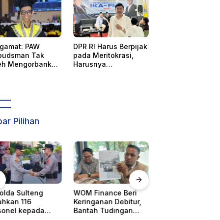
gamat: PAW
DPR RI Harus Berpijak
udsman Tak
pada Meritokrasi,
eh Mengorbankan
Harusnya
tabilitas,
Menetapkan Wahida
astian Hukum,
Suaib PAW
 Hak Perempuan
Ombudsman
ar Pilihan
 Finance Beri
Pencabutan Status
KORMI Pusat
inganan Debitur,
Tuan Rumah FORNAS
Membatalkan
tah Tudingan
IX, Sulteng Ajukan
Sulteng Tuan R
arikan Kendaraan
Keberatan Resmi ke
FORNAS 2027,