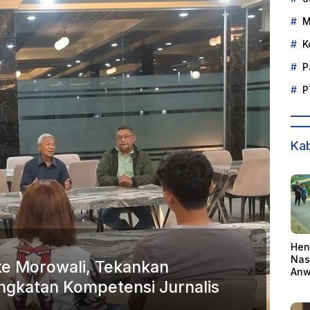
M
K
P
P
Kab
Hen
Nas
e Morowali, Tekankan
Anw
ngkatan Kompetensi Jurnalis
Ber