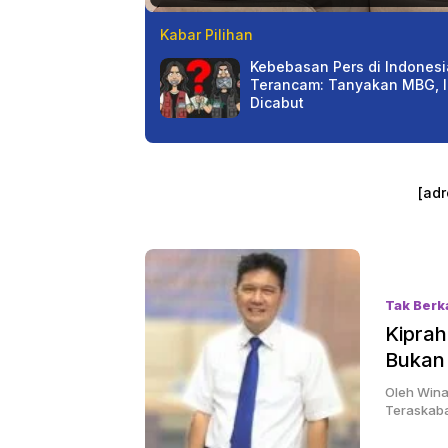
Kabar Pilihan
Kebebasan Pers di Indonesi
Terancam: Tanyakan MBG, 
Dicabut
[adr
Tak Berk
Kipra
Bukan 
Oleh Wina
Sulteng Tergol
Teraskaba
Tinggi Konflik
Agraria, Aset P
Banyak Belum