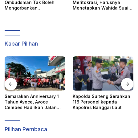
Ombudsman Tak Boleh
Meritokrasi, Harusnya
Mengorbankan
Menetapkan Wahida Suaib
Akuntabilitas, Kepastian
PAW Ombudsman
Hukum, dan Hak
Perempuan
Kabar Pilihan
Semarakan Anniversary 1
Kapolda Sulteng Serahkan
Tahun Avoce, Avoce
116 Personel kepada
Celebes Hadirkan Jalan
Kapolres Banggai Laut
Santai, Bakti Sosial, dan
Hiburan Spektakuler di
Bulukumba
Pilihan Pembaca