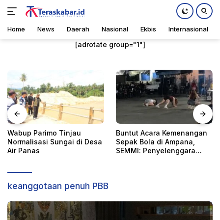
Home
News
Daerah
Nasional
Ekbis
Internasional
Langsung
[adrotate group="1"]
ke
konten
abup Parimo Tinjau
Buntut Acara Kemenangan
Sa
Home
,
Internasional
Minggu, 14 April 2024
ormalisasi Sungai di Desa
Sepak Bola di Ampana,
Ri
ir Panas
SEMMI: Penyelenggara
da
Harus Bertanggung Jawab
Hi
En
keanggotaan penuh PBB