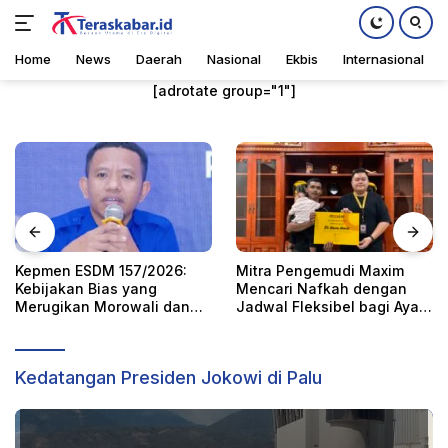
Home
News
Daerah
Nasional
Ekbis
Internasional
Langsung
[adrotate group="1"]
ke
konten
2026:
Mitra Pengemudi Maxim
Kia Tampilkan KIA P
ng
Mencari Nafkah dengan
GIIAS 2026, Perken
Home
,
News
li dan
Jadwal Fleksibel bagi Ayah
Konsep Platform B
Selasa, 26 Maret 2024
Tunggal Tetap Mengasuh
Vehicle
Anaknya
Kedatangan Presiden Jokowi di Palu