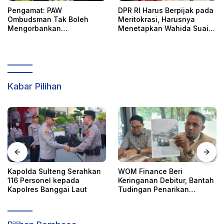
Pengamat: PAW
DPR RI Harus Berpijak pada
Ombudsman Tak Boleh
Meritokrasi, Harusnya
Mengorbankan
Menetapkan Wahida Suaib
Akuntabilitas, Kepastian
PAW Ombudsman
Hukum, dan Hak
Perempuan
Kabar Pilihan
teng Serahkan
WOM Finance Beri
Pencabutan 
l kepada
Keringanan Debitur, Bantah
Rumah FORNAS
nggai Laut
Tudingan Penarikan
Ajukan Keber
Kendaraan Secara Sepihak
KORMI Nasio