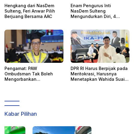
Hengkang dari NasDem
Enam Pengurus Inti
Sulteng, Feri Anwar Pilih
NasDem Sulteng
Berjuang Bersama AAC
Mengundurkan Diri, 4
Orang Telah
Mengkonfirmasi
Pengamat: PAW
DPR RI Harus Berpijak pada
Ombudsman Tak Boleh
Meritokrasi, Harusnya
Mengorbankan
Menetapkan Wahida Suaib
Akuntabilitas, Kepastian
PAW Ombudsman
Hukum, dan Hak
Perempuan
Kabar Pilihan