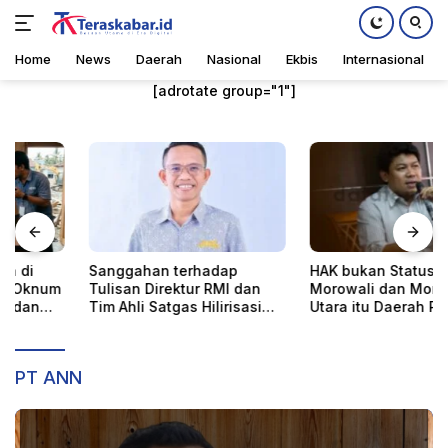
Home
News
Daerah
Nasional
Ekbis
Internasional
Langsung
[adrotate group="1"]
ke
konten
Daerah
,
Home
Senin, 17 November 2025
Sanggahan terhadap
HAK bukan Status:
Tulisan Direktur RMI dan
Morowali dan Morowali
Tim Ahli Satgas Hilirisasi
Utara itu Daerah Pengolah
dan Ketahanan Energi
Nasional, M. Ridha Saleh
PT ANN