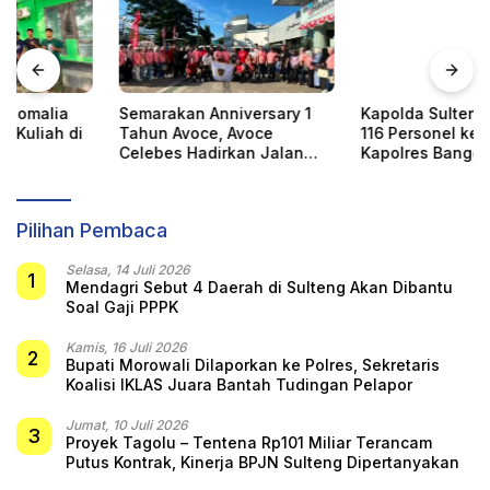
Semarakan Anniversary 1
Kapolda Sulteng Serahkan
Tahun Avoce, Avoce
116 Personel kepada
Celebes Hadirkan Jalan
Kapolres Banggai Laut
Santai, Bakti Sosial, dan
Hiburan Spektakuler di
Bulukumba
Pilihan Pembaca
Selasa, 14 Juli 2026
1
Mendagri Sebut 4 Daerah di Sulteng Akan Dibantu
Soal Gaji PPPK
Kamis, 16 Juli 2026
2
Bupati Morowali Dilaporkan ke Polres, Sekretaris
Koalisi IKLAS Juara Bantah Tudingan Pelapor
Jumat, 10 Juli 2026
3
Proyek Tagolu – Tentena Rp101 Miliar Terancam
Putus Kontrak, Kinerja BPJN Sulteng Dipertanyakan