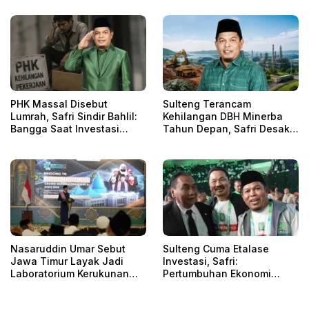
PHK Massal Disebut
Sulteng Terancam
Lumrah, Safri Sindir Bahlil:
Kehilangan DBH Minerba
Bangga Saat Investasi
Tahun Depan, Safri Desak
Masuk, Hilang Saat Rakyat
Kepmen ESDM 157/2026
Terpukul
Dievaluasi
Nasaruddin Umar Sebut
Sulteng Cuma Etalase
Jawa Timur Layak Jadi
Investasi, Safri:
Laboratorium Kerukunan
Pertumbuhan Ekonomi
untuk Dunia
Dibayar Rusaknya Ruang
Hidup Rakyat!