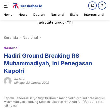
Home
News
Daerah
Nasional
Ekbis
Internasional
Langsung
[adrotate group="1"]
ke
konten
Beranda
Nasional
Nasional
Hadiri Ground Breaking RS
Muhammadiyah, Ini Penegasan
Kapolri
Redaksi
Minggu, 23 Januari 2022
Kapolri Jenderal Listyo Sigit Prabowo menghadiri ground breaking RS
Muhmmadiyah Bandung Selatan, Jawa Barat, Ahad (23/1/2022). Foto:
Istimewa