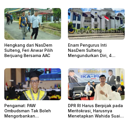
Hengkang dari NasDem
Enam Pengurus Inti
Sulteng, Feri Anwar Pilih
NasDem Sulteng
Berjuang Bersama AAC
Mengundurkan Diri, 4
Orang Telah
Mengkonfirmasi
Pengamat: PAW
DPR RI Harus Berpijak pada
Ombudsman Tak Boleh
Meritokrasi, Harusnya
Mengorbankan
Menetapkan Wahida Suaib
Akuntabilitas, Kepastian
PAW Ombudsman
Hukum, dan Hak