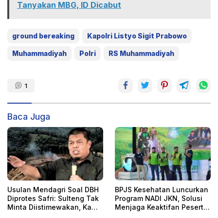
Tanyakan MBG, ID Dicabut
ground bereaking
Kapolri Listyo Sigit Prabowo
Muhammadiyah
Polri
RS Muhammadiyah
1
Baca Juga
Usulan Mendagri Soal DBH
BPJS Kesehatan Luncurkan
Diprotes Safri: Sulteng Tak
Program NADI JKN, Solusi
Minta Diistimewakan, Kami
Menjaga Keaktifan Peserta
Hanya Ingin Keadilan!
JKN