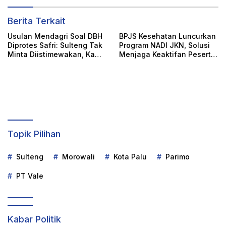
Berita Terkait
Usulan Mendagri Soal DBH
BPJS Kesehatan Luncurkan
Diprotes Safri: Sulteng Tak
Program NADI JKN, Solusi
Minta Diistimewakan, Kami
Menjaga Keaktifan Peserta
Hanya Ingin Keadilan!
JKN
Topik Pilihan
Sulteng
Morowali
Kota Palu
Parimo
PT Vale
Kabar Politik