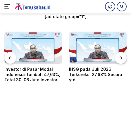
Langsung
[adrotate group="1"]
ke
konten
Investor di Pasar Modal
IHSG pada Juli 2026
Indonesia Tumbuh 47,63%,
Terkoreksi 27,88% Secara
Total 30, 06 Juta Investor
ytd