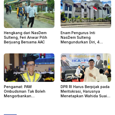
Hengkang dari NasDem
Enam Pengurus Inti
Sulteng, Feri Anwar Pilih
NasDem Sulteng
Berjuang Bersama AAC
Mengundurkan Diri, 4
Orang Telah
Mengkonfirmasi
Pengamat: PAW
DPR RI Harus Berpijak pada
Ombudsman Tak Boleh
Meritokrasi, Harusnya
Mengorbankan
Menetapkan Wahida Suaib
Akuntabilitas, Kepastian
PAW Ombudsman
Hukum, dan Hak
Perempuan