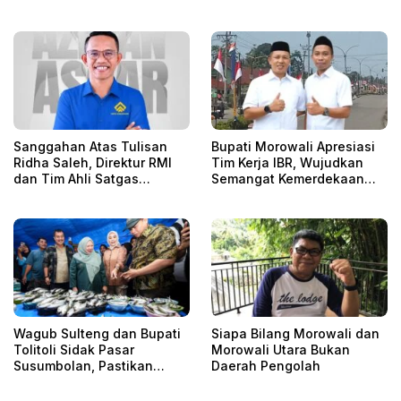
Harus Bertanggung Jawab
Sanggahan Atas Tulisan
Bupati Morowali Apresiasi
Ridha Saleh, Direktur RMI
Tim Kerja IBR, Wujudkan
dan Tim Ahli Satgas
Semangat Kemerdekaan
Hilirisasi dan Ketahanan
Melalui Pengibaran 1.000
Energi Nasional
Bendera di Bungku
Wagub Sulteng dan Bupati
Siapa Bilang Morowali dan
Tolitoli Sidak Pasar
Morowali Utara Bukan
Susumbolan, Pastikan
Daerah Pengolah
Harga dan Stok Bahan
Pokok Stabil