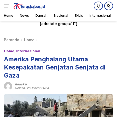
Home
News
Daerah
Nasional
Ekbis
Internasional
Langsung
[adrotate group="1"]
ke
konten
Beranda
Home
Home
,
Internasional
Amerika Penghalang Utama
Kesepakatan Genjatan Senjata di
Gaza
Redaksi
Selasa, 26 Maret 2024