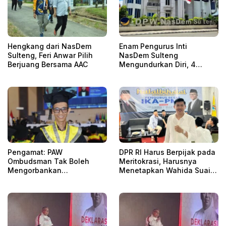
Hengkang dari NasDem
Enam Pengurus Inti
Sulteng, Feri Anwar Pilih
NasDem Sulteng
Berjuang Bersama AAC
Mengundurkan Diri, 4
Orang Telah
Mengkonfirmasi
Pengamat: PAW
DPR RI Harus Berpijak pada
Ombudsman Tak Boleh
Meritokrasi, Harusnya
Mengorbankan
Menetapkan Wahida Suaib
Akuntabilitas, Kepastian
PAW Ombudsman
Hukum, dan Hak
Perempuan