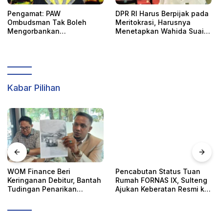
Pengamat: PAW
DPR RI Harus Berpijak pada
Ombudsman Tak Boleh
Meritokrasi, Harusnya
Mengorbankan
Menetapkan Wahida Suaib
Akuntabilitas, Kepastian
PAW Ombudsman
Hukum, dan Hak
Perempuan
Kabar Pilihan
WOM Finance Beri
Pencabutan Status Tuan
Keringanan Debitur, Bantah
Rumah FORNAS IX, Sulteng
Tudingan Penarikan
Ajukan Keberatan Resmi ke
Kendaraan Secara Sepihak
KORMI Nasional