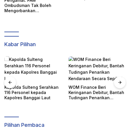
Pengamat: PAW
PAW Ombudsman
Ombudsman Tak Boleh
Mengorbankan
Akuntabilitas, Kepastian
Hukum, dan Hak
Perempuan
Kabar Pilihan
Serahkan
WOM Finance Beri
da
Keringanan Debitur, Bantah
Pencabutan Status
Laut
Tudingan Penarikan
Rumah FORNAS IX, 
Kendaraan Secara Sepihak
Ajukan Keberatan R
KORMI Nasional
Pilihan Pembaca