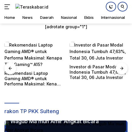
Home
News
Daerah
Nasional
Ekbis
Internasional
Home
,
News
Rabu, 24 April 2024
Langsung
[adrotate group="1"]
ke
konten
Investor di Pasar Modal
IHSG pada Juli 2026
Indonesia Tumbuh 47,63%,
Terkoreksi 27,88% Seca
Total 30, 06 Juta Investor
ytd
enapa
rakon TP PKK Sulteng
Kartu Sulteng Sejahtera Dipertanyakan,
Wagub Ma’mun Amir Angkat Bicara