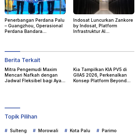
Penerbangan Perdana Palu
Indosat Luncurkan Zankore
– Guangzhou, Operasional
by Indosat, Platform
Perdana Bandara
Infrastruktur AI
Internasional Mutiara Sis
Terintegerasi
Aljufri
Berita Terkait
Mitra Pengemudi Maxim
Kia Tampilkan KIA PV5 di
Mencari Nafkah dengan
GIIAS 2026, Perkenalkan
Jadwal Fleksibel bagi Ayah
Konsep Platform Beyond
Tunggal Tetap Mengasuh
Vehicle
Anaknya
Topik Pilihan
Sulteng
Morowali
Kota Palu
Parimo