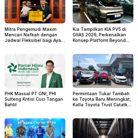
Mitra Pengemudi Maxim
Kia Tampilkan KIA PV5 di
Mencari Nafkah dengan
GIIAS 2026, Perkenalkan
Jadwal Fleksibel bagi Ayah
Konsep Platform Beyond
Tunggal Tetap Mengasuh
Vehicle
Anaknya
PHK Massal PT GNI, PHI
Permintaan Tukar Tambah
Sulteng Kritisi Cuci Tangan
ke Toyota Baru Meningkat,
Bahlil
Kalla Toyota Trust Catatkan
Rekor Baru di Juli 2026