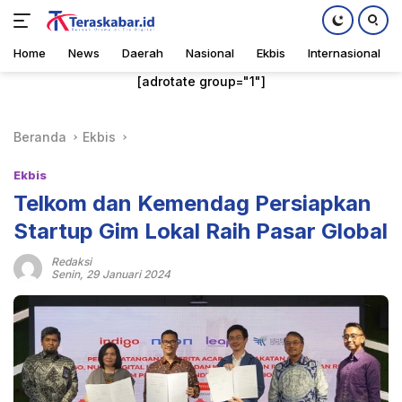
Home
News
Daerah
Nasional
Ekbis
Internasional
Langsung
[adrotate group="1"]
ke
konten
Beranda
Ekbis
Ekbis
Telkom dan Kemendag Persiapkan
Startup Gim Lokal Raih Pasar Global
Redaksi
Senin, 29 Januari 2024