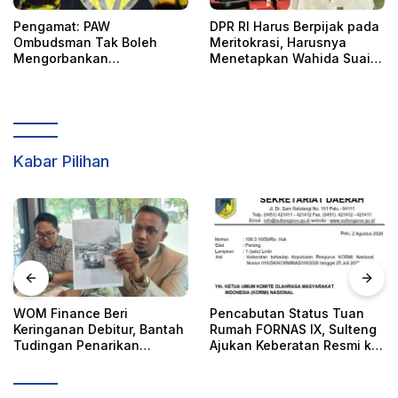
Pengamat: PAW
DPR RI Harus Berpijak pada
Ombudsman Tak Boleh
Meritokrasi, Harusnya
Mengorbankan
Menetapkan Wahida Suaib
Akuntabilitas, Kepastian
PAW Ombudsman
Hukum, dan Hak
Perempuan
Kabar Pilihan
WOM Finance Beri
Pencabutan Status Tuan
Keringanan Debitur, Bantah
Rumah FORNAS IX, Sulteng
Tudingan Penarikan
Ajukan Keberatan Resmi ke
Kendaraan Secara Sepihak
KORMI Nasional