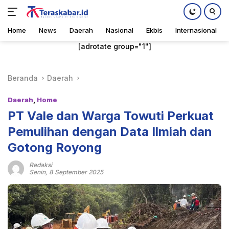
Home
News
Daerah
Nasional
Ekbis
Internasional
Langsung
[adrotate group="1"]
ke
konten
Beranda
Daerah
Daerah
,
Home
PT Vale dan Warga Towuti Perkuat
Pemulihan dengan Data Ilmiah dan
Gotong Royong
Redaksi
Senin, 8 September 2025