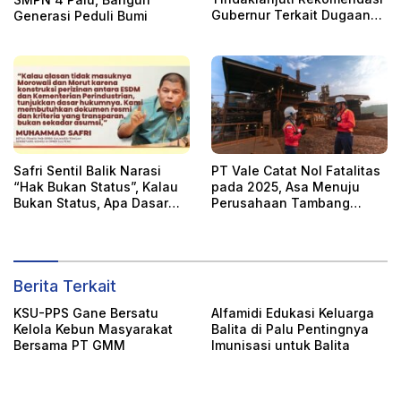
Gubernur Terkait Dugaan
Generasi Peduli Bumi
Pencemaran 492 Hektare
Sawah di Mayayap
Safri Sentil Balik Narasi
PT Vale Catat Nol Fatalitas
“Hak Bukan Status”, Kalau
pada 2025, Asa Menuju
Bukan Status, Apa Dasar
Perusahaan Tambang
DBH?
Paling Aman
Berita Terkait
KSU-PPS Gane Bersatu
Alfamidi Edukasi Keluarga
Kelola Kebun Masyarakat
Balita di Palu Pentingnya
Bersama PT GMM
Imunisasi untuk Balita