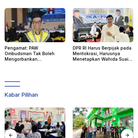
Mengkonfirmasi
Pengamat: PAW
DPR RI Harus Berpijak pada
Ombudsman Tak Boleh
Meritokrasi, Harusnya
Mengorbankan
Menetapkan Wahida Suaib
Akuntabilitas, Kepastian
PAW Ombudsman
Hukum, dan Hak
Perempuan
Kabar Pilihan