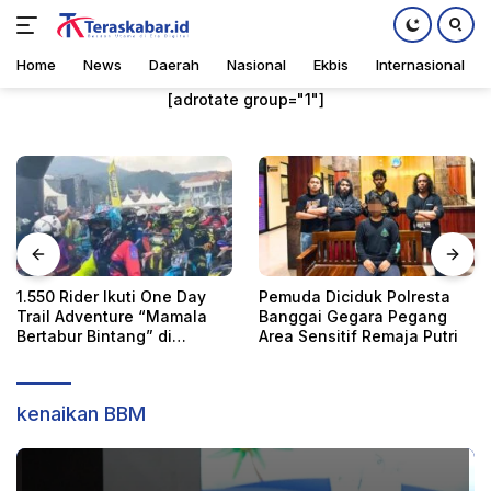
Home
News
Daerah
Nasional
Ekbis
Internasional
Langsung
[adrotate group="1"]
ke
konten
1.550 Rider Ikuti One Day
Pemuda Diciduk Polresta
Trail Adventure “Mamala
Banggai Gegara Pegang
Ekbis
Sabtu, 25 Februari 2023
Bertabur Bintang” di
Area Sensitif Remaja Putri
Kolonodale
kenaikan BBM