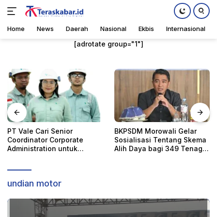
Home
News
Daerah
Nasional
Ekbis
Internasional
Langsung
[adrotate group="1"]
ke
konten
BKPSDM Morowali Gelar
Mahasiswa Asal Somalia
Sosialisasi Tentang Skema
Tiba di Palu, Siap Kuliah di
Alih Daya bagi 349 Tenaga
UIN Datokarama
Non-ASN
Daerah
,
Home
Sabtu, 27 September 2025
undian motor