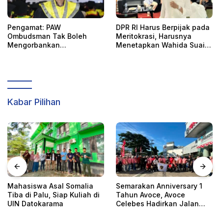
Pengamat: PAW
DPR RI Harus Berpijak pada
Ombudsman Tak Boleh
Meritokrasi, Harusnya
Mengorbankan
Menetapkan Wahida Suaib
Akuntabilitas, Kepastian
PAW Ombudsman
Hukum, dan Hak
Perempuan
Kabar Pilihan
Semarakan Anniversary 1
Kapolda Sulteng Serahkan
Tahun Avoce, Avoce
116 Personel kepada
Celebes Hadirkan Jalan
Kapolres Banggai Laut
Santai, Bakti Sosial, dan