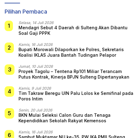
Hiburan Spektakuler di
Bulukumba
Pilihan Pembaca
Selasa, 14 Juli 2026
1
Mendagri Sebut 4 Daerah di Sulteng Akan Dibantu
Soal Gaji PPPK
Kamis, 16 Juli 2026
2
Bupati Morowali Dilaporkan ke Polres, Sekretaris
Koalisi IKLAS Juara Bantah Tudingan Pelapor
Jumat, 10 Juli 2026
3
Proyek Tagolu – Tentena Rp101 Miliar Terancam
Putus Kontrak, Kinerja BPJN Sulteng Dipertanyakan
Kamis, 9 Juli 2026
4
Tim Takraw Beregu UIN Palu Lolos ke Semifinal pada
Poros Intim
Senin, 20 Juli 2026
5
BKN Mulai Seleksi Calon Guru dan Tenaga
Kependidikan Sekolah Rakyat Kemensos
Kamis, 16 Juli 2026
6
Sambut Muktamar NU ke-35, PW IKA PMII Sulteng