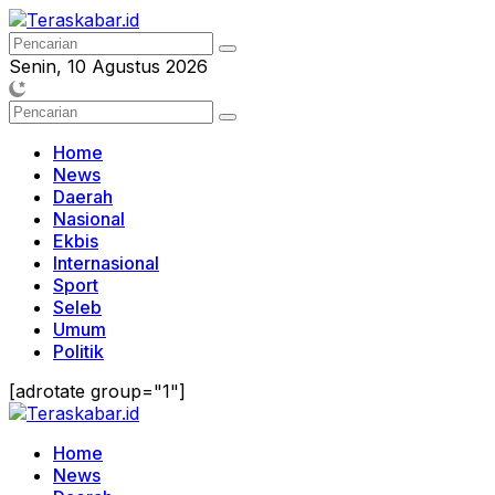
Langsung
ke
konten
Senin, 10 Agustus 2026
Home
News
Daerah
Nasional
Ekbis
Internasional
Sport
Seleb
Umum
Politik
[adrotate group="1"]
Home
News