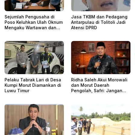
Sejumlah Pengusaha di
Jasa TKBM dan Pedagang
Poso Keluhkan Ulah Oknum
Antarpulau di Tolitoli Jadi
Mengaku Wartawan dan
Atensi DPRD
LSM dari Palu
Pelaku Tabrak Lari di Desa
Ridha Saleh Akui Morowali
Kumpi Morut Diamankan di
dan Morut Daerah
Luwu Timur
Pengolah, Safri: Jangan
Karena IUI, Kehilangan Hak
Fiskal dari Hilirisasi!