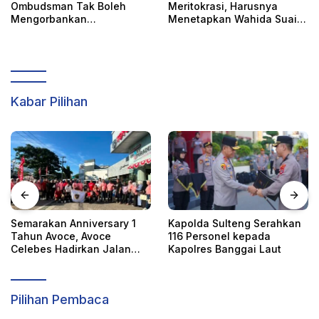
Ombudsman Tak Boleh
Meritokrasi, Harusnya
Mengorbankan
Menetapkan Wahida Suaib
Akuntabilitas, Kepastian
PAW Ombudsman
Hukum, dan Hak
Perempuan
Kabar Pilihan
Semarakan Anniversary 1
Kapolda Sulteng Serahkan
Tahun Avoce, Avoce
116 Personel kepada
Celebes Hadirkan Jalan
Kapolres Banggai Laut
Santai, Bakti Sosial, dan
Hiburan Spektakuler di
Bulukumba
Pilihan Pembaca