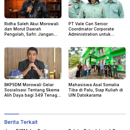
Ridha Saleh Akui Morowali
PT Vale Cari Senior
dan Morut Daerah
Coordinator Corporate
Pengolah, Safri: Jangan
Administration untuk
Karena IUI, Kehilangan Hak
Penempatan Jakarta
Fiskal dari Hilirisasi!
BKPSDM Morowali Gelar
Mahasiswa Asal Somalia
Sosialisasi Tentang Skema
Tiba di Palu, Siap Kuliah di
Alih Daya bagi 349 Tenaga
UIN Datokarama
Non-ASN
Berita Terkait