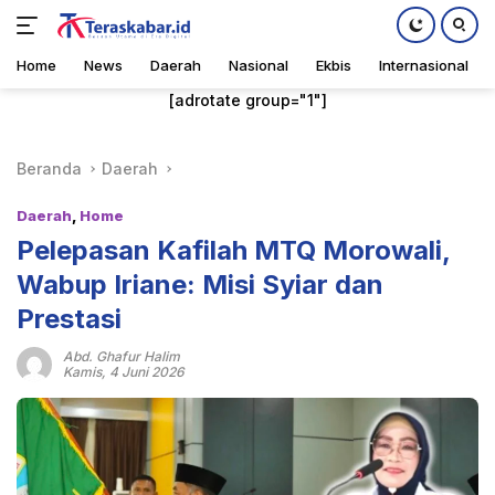
Home
News
Daerah
Nasional
Ekbis
Internasional
Langsung
[adrotate group="1"]
ke
konten
Beranda
Daerah
Daerah
,
Home
Pelepasan Kafilah MTQ Morowali,
Wabup Iriane: Misi Syiar dan
Prestasi
Abd. Ghafur Halim
Kamis, 4 Juni 2026