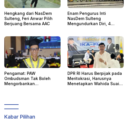
Hengkang dari NasDem
Enam Pengurus Inti
Sulteng, Feri Anwar Pilih
NasDem Sulteng
Berjuang Bersama AAC
Mengundurkan Diri, 4
Orang Telah
Mengkonfirmasi
Pengamat: PAW
DPR RI Harus Berpijak pada
Ombudsman Tak Boleh
Meritokrasi, Harusnya
Mengorbankan
Menetapkan Wahida Suaib
Akuntabilitas, Kepastian
PAW Ombudsman
Hukum, dan Hak
Perempuan
Kabar Pilihan