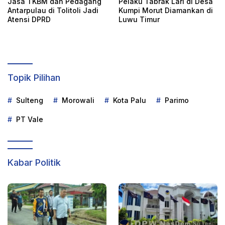
Jasa TKBM dan Pedagang
Pelaku Tabrak Lari di Desa
Antarpulau di Tolitoli Jadi
Kumpi Morut Diamankan di
Atensi DPRD
Luwu Timur
Topik Pilihan
Sulteng
Morowali
Kota Palu
Parimo
PT Vale
Kabar Politik