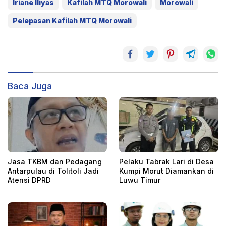
Iriane Iliyas
Kafilah MTQ Morowali
Morowali
Pelepasan Kafilah MTQ Morowali
Baca Juga
Jasa TKBM dan Pedagang
Pelaku Tabrak Lari di Desa
Antarpulau di Tolitoli Jadi
Kumpi Morut Diamankan di
Atensi DPRD
Luwu Timur