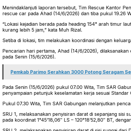
Menindaklanjuti laporan tersebut, Tim Rescue Kantor P
rescue car pada Ahad (14/6/2026) dan tiba pukul 19.26 W
“Lokasi kejadian berada pada heading 154° arah timur lau
kurang lebih 5 jam,” kata Muh Rizal.
Setiba di lokasi, tim melakukan koordinasi dengan kelua
Pencarian hari pertama, Ahad (14/6/2026), dilaksanakan
pada Senin (15/6/2026).
Pemkab Parimo Serahkan 3000 Potong Seragam Sek
Pada Senin (15/6/2026) pukul 07.00 Wita, Tim SAR Gabun
penyampaian petunjuk keselamatan kerja sesuai Standar
Pukul 07.30 Wita, Tim SAR Gabungan melanjutkan pencar
SRU 1, melaksanakan penyisiran darat di sepanjang sisi sun
pada koordinat 1°45’18,06″ LS – 120°18’52,80″ BT, dengan 
SRU 2, melaksanakan penyisiran darat di sisi sungai dari 