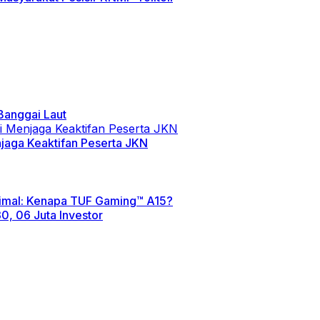
Banggai Laut
jaga Keaktifan Peserta JKN
imal: Kenapa TUF Gaming™ A15?
0, 06 Juta Investor