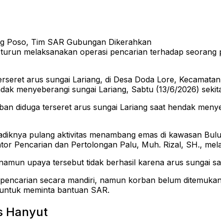
urun melaksanakan operasi pencarian terhadap seorang p
rseret arus sungai Lariang, di Desa Doda Lore, Kecamata
dak menyeberangi sungai Lariang, Sabtu (13/6/2026) sekita
ban diduga terseret arus sungai Lariang saat hendak men
diknya pulang aktivitas menambang emas di kawasan Bulu
tor Pencarian dan Pertolongan Palu, Muh. Rizal, SH., melal
un upaya tersebut tidak berhasil karena arus sungai sang
pencarian secara mandiri, namun korban belum ditemukan.
 untuk meminta bantuan SAR.
s Hanyut