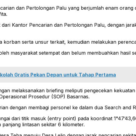
encarian dan Pertolongan Palu yang berjumlah enam ora
ita.
t dari Kantor Pencarian dan Pertolongan Palu, dengan jara
rga korban serta unsur terkait, kemudian melakukan perenc
 oleh masyarakat setempat dan belum membuahkan hasil seh
olah Gratis Pekan Depan untuk Tahap Pertama
gan melaksanakan briefing meliputi pengecekan kekuatan p
 Operasional Prosedur (SOP) Basarnas.
ian dengan membagi personel ke dalam dua Search and Re
gai dari titik masuk (entry point) pada koordinat 1°47’43,60
panjang lintasan sekitar 6 kilometer.
Desa Teba menuju Desa Lelio dengan jarak pencarian sekitar