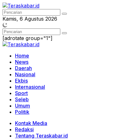
Langsung
ke
konten
Kamis, 6 Agustus 2026
[adrotate group="1"]
Home
News
Daerah
Nasional
Ekbis
Internasional
Sport
Seleb
Umum
Politik
Kontak Media
Redaksi
Tentang Teraskabar.id