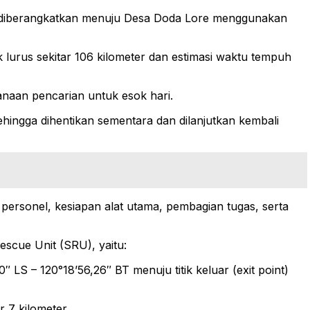
ng diberangkatkan menuju Desa Doda Lore menggunakan
k lurus sekitar 106 kilometer dan estimasi waktu tempuh
anaan pencarian untuk esok hari.
ingga dihentikan sementara dan dilanjutkan kembali
ersonel, kesiapan alat utama, pembagian tugas, serta
scue Unit (SRU), yaitu:
″ LS – 120°18’56,26″ BT menuju titik keluar (exit point)
 7 kilometer.