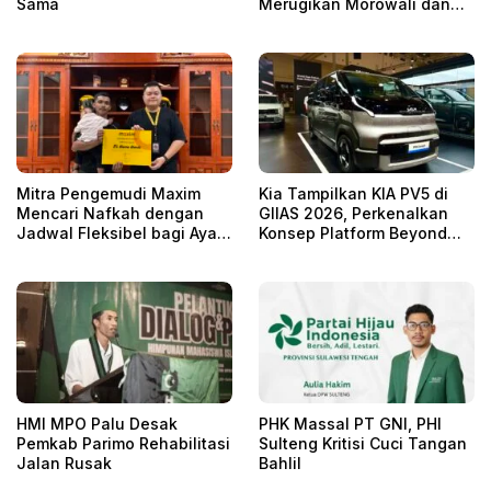
Sama
Merugikan Morowali dan
Morowali Utara
Mitra Pengemudi Maxim
Kia Tampilkan KIA PV5 di
Mencari Nafkah dengan
GIIAS 2026, Perkenalkan
Jadwal Fleksibel bagi Ayah
Konsep Platform Beyond
Tunggal Tetap Mengasuh
Vehicle
Anaknya
HMI MPO Palu Desak
PHK Massal PT GNI, PHI
Pemkab Parimo Rehabilitasi
Sulteng Kritisi Cuci Tangan
Jalan Rusak
Bahlil