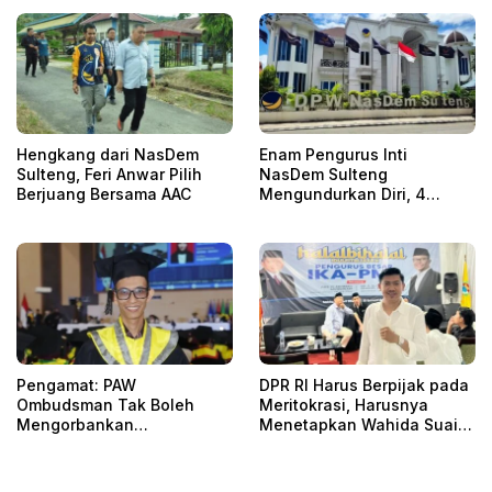
Hengkang dari NasDem
Enam Pengurus Inti
Sulteng, Feri Anwar Pilih
NasDem Sulteng
Berjuang Bersama AAC
Mengundurkan Diri, 4
Orang Telah
Mengkonfirmasi
Pengamat: PAW
DPR RI Harus Berpijak pada
Ombudsman Tak Boleh
Meritokrasi, Harusnya
Mengorbankan
Menetapkan Wahida Suaib
Akuntabilitas, Kepastian
PAW Ombudsman
Hukum, dan Hak
Perempuan