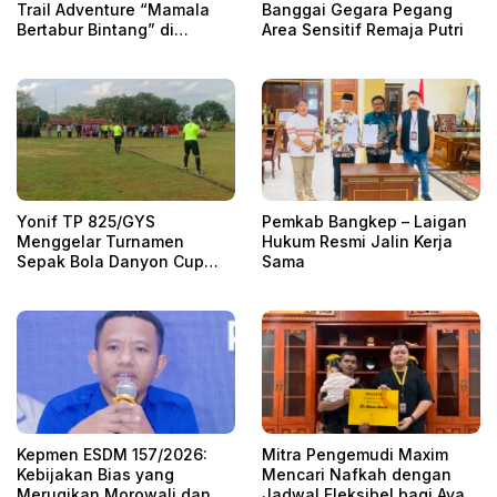
Trail Adventure “Mamala
Banggai Gegara Pegang
Bertabur Bintang” di
Area Sensitif Remaja Putri
Kolonodale
Yonif TP 825/GYS
Pemkab Bangkep – Laigan
Menggelar Turnamen
Hukum Resmi Jalin Kerja
Sepak Bola Danyon Cup
Sama
Peringati HUT ke-1
Kepmen ESDM 157/2026:
Mitra Pengemudi Maxim
Kebijakan Bias yang
Mencari Nafkah dengan
Merugikan Morowali dan
Jadwal Fleksibel bagi Ayah