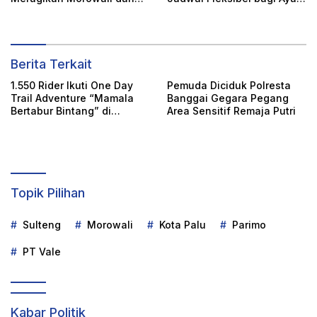
Morowali Utara
Tunggal Tetap Mengasuh
Anaknya
Berita Terkait
1.550 Rider Ikuti One Day
Pemuda Diciduk Polresta
Trail Adventure “Mamala
Banggai Gegara Pegang
Bertabur Bintang” di
Area Sensitif Remaja Putri
Kolonodale
Topik Pilihan
Sulteng
Morowali
Kota Palu
Parimo
PT Vale
Kabar Politik