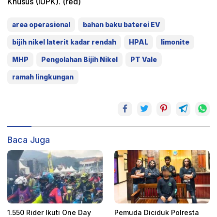
Khusus (IUPK). (red)
area operasional
bahan baku baterei EV
bijih nikel laterit kadar rendah
HPAL
limonite
MHP
Pengolahan Bijih Nikel
PT Vale
ramah lingkungan
Baca Juga
1.550 Rider Ikuti One Day
Pemuda Diciduk Polresta