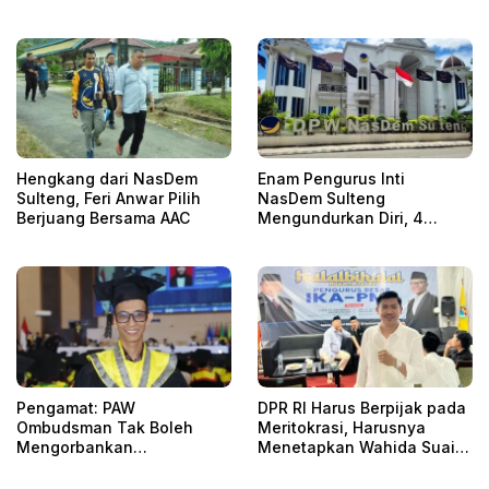
Hengkang dari NasDem
Enam Pengurus Inti
Sulteng, Feri Anwar Pilih
NasDem Sulteng
Berjuang Bersama AAC
Mengundurkan Diri, 4
Orang Telah
Mengkonfirmasi
Pengamat: PAW
DPR RI Harus Berpijak pada
Ombudsman Tak Boleh
Meritokrasi, Harusnya
Mengorbankan
Menetapkan Wahida Suaib
Akuntabilitas, Kepastian
PAW Ombudsman
Hukum, dan Hak