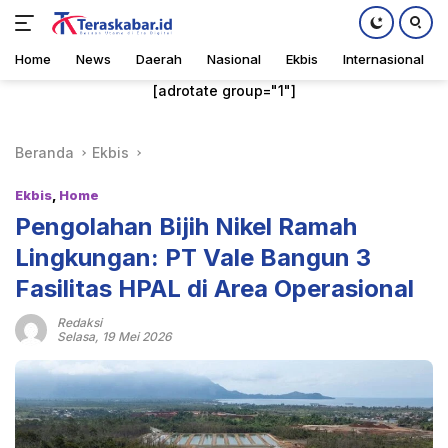
Home
News
Daerah
Nasional
Ekbis
Internasional
Langsung
[adrotate group="1"]
ke
konten
Beranda
Ekbis
Ekbis
,
Home
Pengolahan Bijih Nikel Ramah
Lingkungan: PT Vale Bangun 3
Fasilitas HPAL di Area Operasional
Redaksi
Selasa, 19 Mei 2026